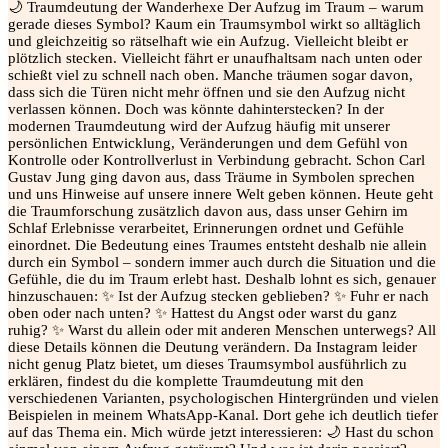
🌙 Traumdeutung der Wanderhexe Der Aufzug im Traum – warum
gerade dieses Symbol? Kaum ein Traumsymbol wirkt so alltäglich
und gleichzeitig so rätselhaft wie ein Aufzug. Vielleicht bleibt er
plötzlich stecken. Vielleicht fährt er unaufhaltsam nach unten oder
schießt viel zu schnell nach oben. Manche träumen sogar davon,
dass sich die Türen nicht mehr öffnen und sie den Aufzug nicht
verlassen können. Doch was könnte dahinterstecken? In der
modernen Traumdeutung wird der Aufzug häufig mit unserer
persönlichen Entwicklung, Veränderungen und dem Gefühl von
Kontrolle oder Kontrollverlust in Verbindung gebracht. Schon Carl
Gustav Jung ging davon aus, dass Träume in Symbolen sprechen
und uns Hinweise auf unsere innere Welt geben können. Heute geht
die Traumforschung zusätzlich davon aus, dass unser Gehirn im
Schlaf Erlebnisse verarbeitet, Erinnerungen ordnet und Gefühle
einordnet. Die Bedeutung eines Traumes entsteht deshalb nie allein
durch ein Symbol – sondern immer auch durch die Situation und die
Gefühle, die du im Traum erlebt hast. Deshalb lohnt es sich, genauer
hinzuschauen: ✨ Ist der Aufzug stecken geblieben? ✨ Fuhr er nach
oben oder nach unten? ✨ Hattest du Angst oder warst du ganz
ruhig? ✨ Warst du allein oder mit anderen Menschen unterwegs? All
diese Details können die Deutung verändern. Da Instagram leider
nicht genug Platz bietet, um dieses Traumsymbol ausführlich zu
erklären, findest du die komplette Traumdeutung mit den
verschiedenen Varianten, psychologischen Hintergründen und vielen
Beispielen in meinem WhatsApp-Kanal. Dort gehe ich deutlich tiefer
auf das Thema ein. Mich würde jetzt interessieren: 🌙 Hast du schon