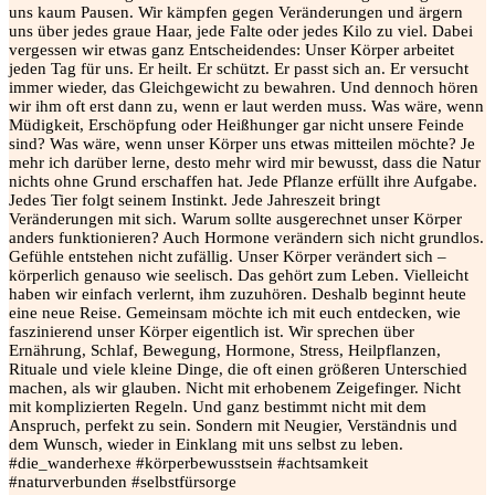
uns kaum Pausen. Wir kämpfen gegen Veränderungen und ärgern
uns über jedes graue Haar, jede Falte oder jedes Kilo zu viel. Dabei
vergessen wir etwas ganz Entscheidendes: Unser Körper arbeitet
jeden Tag für uns. Er heilt. Er schützt. Er passt sich an. Er versucht
immer wieder, das Gleichgewicht zu bewahren. Und dennoch hören
wir ihm oft erst dann zu, wenn er laut werden muss. Was wäre, wenn
Müdigkeit, Erschöpfung oder Heißhunger gar nicht unsere Feinde
sind? Was wäre, wenn unser Körper uns etwas mitteilen möchte? Je
mehr ich darüber lerne, desto mehr wird mir bewusst, dass die Natur
nichts ohne Grund erschaffen hat. Jede Pflanze erfüllt ihre Aufgabe.
Jedes Tier folgt seinem Instinkt. Jede Jahreszeit bringt
Veränderungen mit sich. Warum sollte ausgerechnet unser Körper
anders funktionieren? Auch Hormone verändern sich nicht grundlos.
Gefühle entstehen nicht zufällig. Unser Körper verändert sich –
körperlich genauso wie seelisch. Das gehört zum Leben. Vielleicht
haben wir einfach verlernt, ihm zuzuhören. Deshalb beginnt heute
eine neue Reise. Gemeinsam möchte ich mit euch entdecken, wie
faszinierend unser Körper eigentlich ist. Wir sprechen über
Ernährung, Schlaf, Bewegung, Hormone, Stress, Heilpflanzen,
Rituale und viele kleine Dinge, die oft einen größeren Unterschied
machen, als wir glauben. Nicht mit erhobenem Zeigefinger. Nicht
mit komplizierten Regeln. Und ganz bestimmt nicht mit dem
Anspruch, perfekt zu sein. Sondern mit Neugier, Verständnis und
dem Wunsch, wieder in Einklang mit uns selbst zu leben.
#die_wanderhexe #körperbewusstsein #achtsamkeit
#naturverbunden #selbstfürsorge