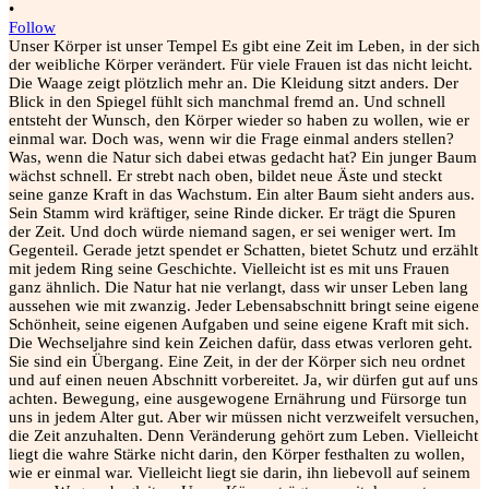
•
Follow
Unser Körper ist unser Tempel Es gibt eine Zeit im Leben, in der sich
der weibliche Körper verändert. Für viele Frauen ist das nicht leicht.
Die Waage zeigt plötzlich mehr an. Die Kleidung sitzt anders. Der
Blick in den Spiegel fühlt sich manchmal fremd an. Und schnell
entsteht der Wunsch, den Körper wieder so haben zu wollen, wie er
einmal war. Doch was, wenn wir die Frage einmal anders stellen?
Was, wenn die Natur sich dabei etwas gedacht hat? Ein junger Baum
wächst schnell. Er strebt nach oben, bildet neue Äste und steckt
seine ganze Kraft in das Wachstum. Ein alter Baum sieht anders aus.
Sein Stamm wird kräftiger, seine Rinde dicker. Er trägt die Spuren
der Zeit. Und doch würde niemand sagen, er sei weniger wert. Im
Gegenteil. Gerade jetzt spendet er Schatten, bietet Schutz und erzählt
mit jedem Ring seine Geschichte. Vielleicht ist es mit uns Frauen
ganz ähnlich. Die Natur hat nie verlangt, dass wir unser Leben lang
aussehen wie mit zwanzig. Jeder Lebensabschnitt bringt seine eigene
Schönheit, seine eigenen Aufgaben und seine eigene Kraft mit sich.
Die Wechseljahre sind kein Zeichen dafür, dass etwas verloren geht.
Sie sind ein Übergang. Eine Zeit, in der der Körper sich neu ordnet
und auf einen neuen Abschnitt vorbereitet. Ja, wir dürfen gut auf uns
achten. Bewegung, eine ausgewogene Ernährung und Fürsorge tun
uns in jedem Alter gut. Aber wir müssen nicht verzweifelt versuchen,
die Zeit anzuhalten. Denn Veränderung gehört zum Leben. Vielleicht
liegt die wahre Stärke nicht darin, den Körper festhalten zu wollen,
wie er einmal war. Vielleicht liegt sie darin, ihn liebevoll auf seinem