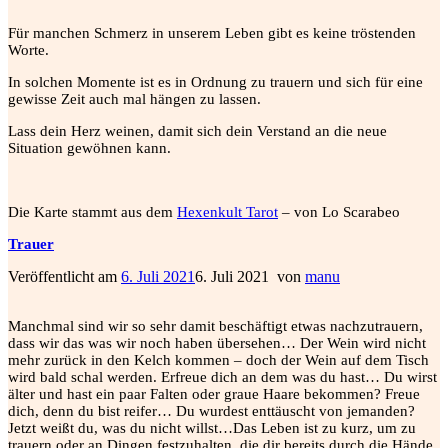
Für manchen Schmerz in unserem Leben gibt es keine tröstenden
Worte.
In solchen Momente ist es in Ordnung zu trauern und sich für eine
gewisse Zeit auch mal hängen zu lassen.
Lass dein Herz weinen, damit sich dein Verstand an die neue
Situation gewöhnen kann.
Die Karte stammt aus dem
Hexenkult Tarot
– von Lo Scarabeo
Trauer
Veröffentlicht am
6. Juli 2021
6. Juli 2021
von
manu
Manchmal sind wir so sehr damit beschäftigt etwas nachzutrauern,
dass wir das was wir noch haben übersehen… Der Wein wird nicht
mehr zurück in den Kelch kommen – doch der Wein auf dem Tisch
wird bald schal werden. Erfreue dich an dem was du hast… Du wirst
älter und hast ein paar Falten oder graue Haare bekommen? Freue
dich, denn du bist reifer… Du wurdest enttäuscht von jemanden?
Jetzt weißt du, was du nicht willst…Das Leben ist zu kurz, um zu
trauern oder an Dingen festzuhalten, die dir bereits durch die Hände