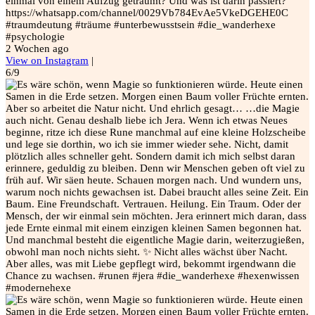
einmal von einem Aufzug geträumt? Und was ist darin passiert?
https://whatsapp.com/channel/0029Vb784EvAe5VkeDGEHE0C
#traumdeutung #träume #unterbewusstsein #die_wanderhexe
#psychologie
2 Wochen ago
View on Instagram
|
6/9