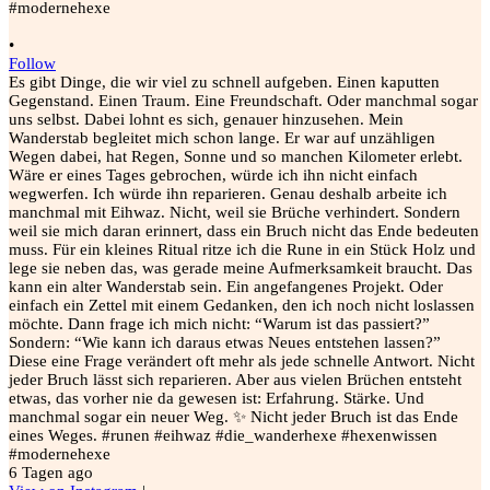
•
Follow
Es gibt Dinge, die wir viel zu schnell aufgeben. Einen kaputten
Gegenstand. Einen Traum. Eine Freundschaft. Oder manchmal sogar
uns selbst. Dabei lohnt es sich, genauer hinzusehen. Mein
Wanderstab begleitet mich schon lange. Er war auf unzähligen
Wegen dabei, hat Regen, Sonne und so manchen Kilometer erlebt.
Wäre er eines Tages gebrochen, würde ich ihn nicht einfach
wegwerfen. Ich würde ihn reparieren. Genau deshalb arbeite ich
manchmal mit Eihwaz. Nicht, weil sie Brüche verhindert. Sondern
weil sie mich daran erinnert, dass ein Bruch nicht das Ende bedeuten
muss. Für ein kleines Ritual ritze ich die Rune in ein Stück Holz und
lege sie neben das, was gerade meine Aufmerksamkeit braucht. Das
kann ein alter Wanderstab sein. Ein angefangenes Projekt. Oder
einfach ein Zettel mit einem Gedanken, den ich noch nicht loslassen
möchte. Dann frage ich mich nicht: “Warum ist das passiert?”
Sondern: “Wie kann ich daraus etwas Neues entstehen lassen?”
Diese eine Frage verändert oft mehr als jede schnelle Antwort. Nicht
jeder Bruch lässt sich reparieren. Aber aus vielen Brüchen entsteht
etwas, das vorher nie da gewesen ist: Erfahrung. Stärke. Und
manchmal sogar ein neuer Weg. ✨ Nicht jeder Bruch ist das Ende
eines Weges. #runen #eihwaz #die_wanderhexe #hexenwissen
#modernehexe
6 Tagen ago