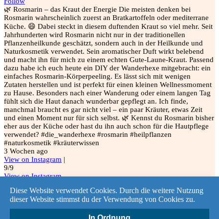
Follow
🌿 Rosmarin – das Kraut der Energie Die meisten denken bei
Rosmarin wahrscheinlich zuerst an Bratkartoffeln oder mediterrane
Küche. 😄 Dabei steckt in diesem duftenden Kraut so viel mehr. Seit
Jahrhunderten wird Rosmarin nicht nur in der traditionellen
Pflanzenheilkunde geschätzt, sondern auch in der Heilkunde und
Naturkosmetik verwendet. Sein aromatischer Duft wirkt belebend
und macht ihn für mich zu einem echten Gute-Laune-Kraut. Passend
dazu habe ich euch heute ein DIY der Wanderhexe mitgebracht: ein
einfaches Rosmarin-Körperpeeling. Es lässt sich mit wenigen
Zutaten herstellen und ist perfekt für einen kleinen Wellnessmoment
zu Hause. Besonders nach einer Wanderung oder einem langen Tag
fühlt sich die Haut danach wunderbar gepflegt an. Ich finde,
manchmal braucht es gar nicht viel – ein paar Kräuter, etwas Zeit
und einen Moment nur für sich selbst. 🌿 Kennst du Rosmarin bisher
eher aus der Küche oder hast du ihn auch schon für die Hautpflege
verwendet? #die_wanderhexe #rosmarin #heilpflanzen
#naturkosmetik #kräuterwissen
3 Wochen ago
View on Instagram
|
9/9
View on Instagram
Diese Website verwendet Cookies. Durch die weitere Nutzung
dieser Website stimmst du der Verwendung von Cookies zu.
Kontakt
In Ordnung