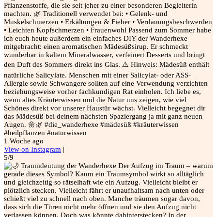
Pflanzenstoffe, die sie seit jeher zu einer besonderen Begleiterin
machten. 🌿 Traditionell verwendet bei: • Gelenk- und
Muskelschmerzen • Erkältungen & Fieber • Verdauungsbeschwerden
• Leichten Kopfschmerzen • Frauenwohl Passend zum Sommer habe
ich euch heute außerdem ein einfaches DIY der Wanderhexe
mitgebracht: einen aromatischen Mädesüßsirup. Er schmeckt
wunderbar in kaltem Mineralwasser, verfeinert Desserts und bringt
den Duft des Sommers direkt ins Glas. ⚠️ Hinweis: Mädesüß enthält
natürliche Salicylate. Menschen mit einer Salicylat- oder ASS-
Allergie sowie Schwangere sollten auf eine Verwendung verzichten
beziehungsweise vorher fachkundigen Rat einholen. Ich liebe es,
wenn altes Kräuterwissen und die Natur uns zeigen, wie viel
Schönes direkt vor unserer Haustür wächst. Vielleicht begegnet dir
das Mädesüß bei deinem nächsten Spaziergang ja mit ganz neuen
Augen. 🌼🌿 #die_wanderhexe #mädesüß #kräuterwissen
#heilpflanzen #naturwissen
1 Woche ago
View on Instagram
|
5/9