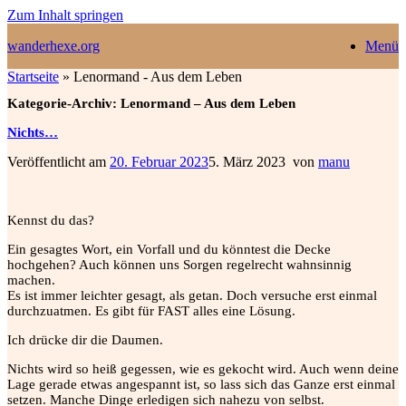
Zum Inhalt springen
wanderhexe.org
Menü
Startseite
»
Lenormand - Aus dem Leben
Kategorie-Archiv:
Lenormand – Aus dem Leben
Nichts…
Veröffentlicht am
20. Februar 2023
5. März 2023
von
manu
Kennst du das?
Ein gesagtes Wort, ein Vorfall und du könntest die Decke
hochgehen? Auch können uns Sorgen regelrecht wahnsinnig
machen.
Es ist immer leichter gesagt, als getan. Doch versuche erst einmal
durchzuatmen. Es gibt für FAST alles eine Lösung.
Ich drücke dir die Daumen.
Nichts wird so heiß gegessen, wie es gekocht wird. Auch wenn deine
Lage gerade etwas angespannt ist, so lass sich das Ganze erst einmal
setzen. Manche Dinge erledigen sich nahezu von selbst.