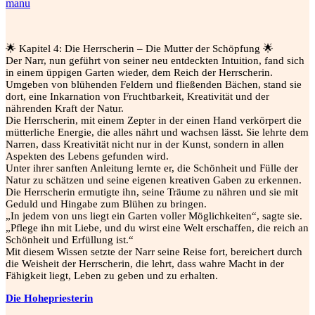
manu
🌟 Kapitel 4: Die Herrscherin – Die Mutter der Schöpfung 🌟
Der Narr, nun geführt von seiner neu entdeckten Intuition, fand sich
in einem üppigen Garten wieder, dem Reich der Herrscherin.
Umgeben von blühenden Feldern und fließenden Bächen, stand sie
dort, eine Inkarnation von Fruchtbarkeit, Kreativität und der
nährenden Kraft der Natur.
Die Herrscherin, mit einem Zepter in der einen Hand verkörpert die
mütterliche Energie, die alles nährt und wachsen lässt. Sie lehrte dem
Narren, dass Kreativität nicht nur in der Kunst, sondern in allen
Aspekten des Lebens gefunden wird.
Unter ihrer sanften Anleitung lernte er, die Schönheit und Fülle der
Natur zu schätzen und seine eigenen kreativen Gaben zu erkennen.
Die Herrscherin ermutigte ihn, seine Träume zu nähren und sie mit
Geduld und Hingabe zum Blühen zu bringen.
„In jedem von uns liegt ein Garten voller Möglichkeiten“, sagte sie.
„Pflege ihn mit Liebe, und du wirst eine Welt erschaffen, die reich an
Schönheit und Erfüllung ist.“
Mit diesem Wissen setzte der Narr seine Reise fort, bereichert durch
die Weisheit der Herrscherin, die lehrt, dass wahre Macht in der
Fähigkeit liegt, Leben zu geben und zu erhalten.
Die Hohepriesterin