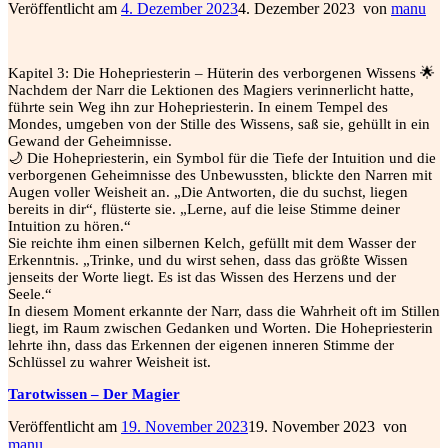
Veröffentlicht am
4. Dezember 2023
4. Dezember 2023
von
manu
Kapitel 3: Die Hohepriesterin – Hüterin des verborgenen Wissens 🌟
Nachdem der Narr die Lektionen des Magiers verinnerlicht hatte,
führte sein Weg ihn zur Hohepriesterin. In einem Tempel des
Mondes, umgeben von der Stille des Wissens, saß sie, gehüllt in ein
Gewand der Geheimnisse.
🌙 Die Hohepriesterin, ein Symbol für die Tiefe der Intuition und die
verborgenen Geheimnisse des Unbewussten, blickte den Narren mit
Augen voller Weisheit an. „Die Antworten, die du suchst, liegen
bereits in dir“, flüsterte sie. „Lerne, auf die leise Stimme deiner
Intuition zu hören.“
Sie reichte ihm einen silbernen Kelch, gefüllt mit dem Wasser der
Erkenntnis. „Trinke, und du wirst sehen, dass das größte Wissen
jenseits der Worte liegt. Es ist das Wissen des Herzens und der
Seele.“
In diesem Moment erkannte der Narr, dass die Wahrheit oft im Stillen
liegt, im Raum zwischen Gedanken und Worten. Die Hohepriesterin
lehrte ihn, dass das Erkennen der eigenen inneren Stimme der
Schlüssel zu wahrer Weisheit ist.
Tarotwissen – Der Magier
Veröffentlicht am
19. November 2023
19. November 2023
von
manu