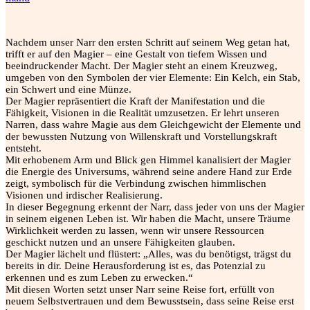
Nachdem unser Narr den ersten Schritt auf seinem Weg getan hat,
trifft er auf den Magier – eine Gestalt von tiefem Wissen und
beeindruckender Macht. Der Magier steht an einem Kreuzweg,
umgeben von den Symbolen der vier Elemente: Ein Kelch, ein Stab,
ein Schwert und eine Münze.
Der Magier repräsentiert die Kraft der Manifestation und die
Fähigkeit, Visionen in die Realität umzusetzen. Er lehrt unseren
Narren, dass wahre Magie aus dem Gleichgewicht der Elemente und
der bewussten Nutzung von Willenskraft und Vorstellungskraft
entsteht.
Mit erhobenem Arm und Blick gen Himmel kanalisiert der Magier
die Energie des Universums, während seine andere Hand zur Erde
zeigt, symbolisch für die Verbindung zwischen himmlischen
Visionen und irdischer Realisierung.
In dieser Begegnung erkennt der Narr, dass jeder von uns der Magier
in seinem eigenen Leben ist. Wir haben die Macht, unsere Träume
Wirklichkeit werden zu lassen, wenn wir unsere Ressourcen
geschickt nutzen und an unsere Fähigkeiten glauben.
Der Magier lächelt und flüstert: „Alles, was du benötigst, trägst du
bereits in dir. Deine Herausforderung ist es, das Potenzial zu
erkennen und es zum Leben zu erwecken.“
Mit diesen Worten setzt unser Narr seine Reise fort, erfüllt von
neuem Selbstvertrauen und dem Bewusstsein, dass seine Reise erst