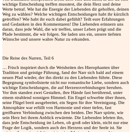
wichtige Entscheidung treffen musstest, die dein Herz und deine
Werte betraf. Wie hat die Energie der Liebenden dir geholfen, deinen
Weg zu wählen? Welche wichtigen Entscheidungen habt ihr kürzlich
getroffen? Wie habt ihr euch dabei gefühlt? Teilt eure Erfahrungen
und Gedanken in den Kommentaren! Die Liebenden erinnern uns
daran, dass jede Wahl, die wir treffen, unser Leben prägt und die
Pfade bestimmt, die wir folgen. Sie laden uns ein, unsere tiefsten
Wünsche und unsere wahre Natur zu erkunden.
Die Reise des Narren, Teil 6
… Frisch inspiriert durch die Weisheiten des Hierophanten über
Tradition und geistige Führung, fand der Narr sich bald auf einem
neuen Pfad wieder, der ihn direkt zu den Liebenden führte. Diese
Begegnung symbolisierte nicht nur romantische Liebe, sondern auch
wichtige Entscheidungen, die auf Herzensverbindungen beruhen.
Vor ihm standen zwei Gestalten, ihre Hände fast berührend, unter
einem strahlend sonnigen Himmel. Ein Engel schwebte über ihnen,
seine Flügel breit ausgebreitet, ein Segen für ihre Vereinigung. Die
Atmosphäre war erfüllt von Harmonie und einer tiefen, fast
greifbaren Verbindung zwischen den beiden. Der Narr spürte, wie
sein Herz bei ihrem Anblick erwärmte. Die Liebenden lehrten ihn,
dass jede Entscheidung im Leben, ob groß oder klein, nicht nur eine
Frage der Logik, sondern auch des Herzens und der Seele ist. Sie