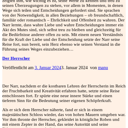
zeigten ihm, wie wichtig es ist, seine Werte zu kennen und treu zu
seinen Überzeugungen zu stehen, vor allem in Momenten, in denen
Wege sich teilen und Entscheidungen gefordert sind. Sie sprachen
von der Notwendigkeit, in allen Beziehungen – ob freundschaftlich,
familiär oder romantisch – Ehrlichkeit und Offenheit zu wahren. Der
Narr lernte, dass wahre Liebe und wahre Entscheidungen immer ein
Akt des Mutes sind, sich selbst treu zu bleiben und gleichzeitig für
die Bedürfnisse anderer offen zu sein. Mit einem neuen Verständnis
für die Kraft der Liebe und der Entscheidung setzte der Narr seine
Reise fort, nun bereit, sein Herz ebenso wie seinen Verstand in die
Führung seines Weges einzubeziehen…
Der Herrscher
Veröffentlicht am
3. Januar 2024
3. Januar 2024
von
manu
Der Narr, nachdem er die kostbaren Lehren der Herrscherin im Reich
der Fruchtbarkeit und Kreativität erfahren hatte, setzte seine Reise
entschlossen fort. Er spürte eine neue innere Stärke und einen
tieferen Sinn für die Bedeutung seiner eigenen Schöpferkraft.
Als er sich dem Herrscher näherte, fand er sich in einem
majestätischen Schloss wieder, das von hohen Mauern umgeben war.
Vor ihm thronte der Herrscher, gekleidet in königliche Roben und
mit einem Zepter in der Hand, das seine Autorität und seine