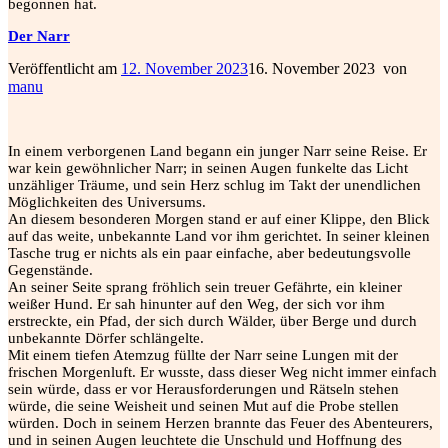
begonnen hat.
Der Narr
Veröffentlicht am
12. November 2023
16. November 2023
von
manu
In einem verborgenen Land begann ein junger Narr seine Reise. Er
war kein gewöhnlicher Narr; in seinen Augen funkelte das Licht
unzähliger Träume, und sein Herz schlug im Takt der unendlichen
Möglichkeiten des Universums.
An diesem besonderen Morgen stand er auf einer Klippe, den Blick
auf das weite, unbekannte Land vor ihm gerichtet. In seiner kleinen
Tasche trug er nichts als ein paar einfache, aber bedeutungsvolle
Gegenstände.
An seiner Seite sprang fröhlich sein treuer Gefährte, ein kleiner
weißer Hund. Er sah hinunter auf den Weg, der sich vor ihm
erstreckte, ein Pfad, der sich durch Wälder, über Berge und durch
unbekannte Dörfer schlängelte.
Mit einem tiefen Atemzug füllte der Narr seine Lungen mit der
frischen Morgenluft. Er wusste, dass dieser Weg nicht immer einfach
sein würde, dass er vor Herausforderungen und Rätseln stehen
würde, die seine Weisheit und seinen Mut auf die Probe stellen
würden. Doch in seinem Herzen brannte das Feuer des Abenteurers,
und in seinen Augen leuchtete die Unschuld und Hoffnung des