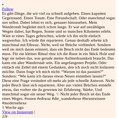
•
Follow
Es gibt Dinge, die wir viel zu schnell aufgeben. Einen kaputten
Gegenstand. Einen Traum. Eine Freundschaft. Oder manchmal sogar
uns selbst. Dabei lohnt es sich, genauer hinzusehen. Mein
Wanderstab begleitet mich schon lange. Er war auf unzähligen
Wegen dabei, hat Regen, Sonne und so manchen Kilometer erlebt.
Wäre er eines Tages gebrochen, würde ich ihn nicht einfach
wegwerfen. Ich würde ihn reparieren. Genau deshalb arbeite ich
manchmal mit Eihwaz. Nicht, weil sie Brüche verhindert. Sondern
weil sie mich daran erinnert, dass ein Bruch nicht das Ende bedeuten
muss. Für ein kleines Ritual ritze ich die Rune in ein Stück Holz und
lege sie neben das, was gerade meine Aufmerksamkeit braucht. Das
kann ein alter Wanderstab sein. Ein angefangenes Projekt. Oder
einfach ein Zettel mit einem Gedanken, den ich noch nicht loslassen
möchte. Dann frage ich mich nicht: “Warum ist das passiert?”
Sondern: “Wie kann ich daraus etwas Neues entstehen lassen?”
Diese eine Frage verändert oft mehr als jede schnelle Antwort. Nicht
jeder Bruch lässt sich reparieren. Aber aus vielen Brüchen entsteht
etwas, das vorher nie da gewesen ist: Erfahrung. Stärke. Und
manchmal sogar ein neuer Weg. ✨ Nicht jeder Bruch ist das Ende
eines Weges. #runen #eihwaz #die_wanderhexe #hexenwissen
#modernehexe
1 Woche ago
View on Instagram
|
2/9