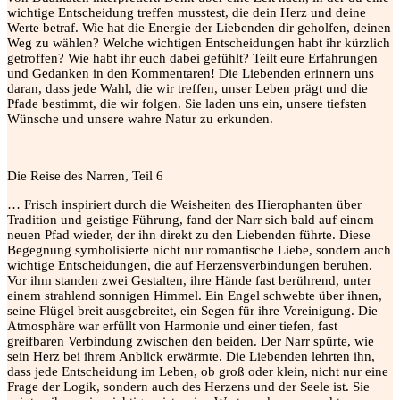
wichtige Entscheidung treffen musstest, die dein Herz und deine
Werte betraf. Wie hat die Energie der Liebenden dir geholfen, deinen
Weg zu wählen? Welche wichtigen Entscheidungen habt ihr kürzlich
getroffen? Wie habt ihr euch dabei gefühlt? Teilt eure Erfahrungen
und Gedanken in den Kommentaren! Die Liebenden erinnern uns
daran, dass jede Wahl, die wir treffen, unser Leben prägt und die
Pfade bestimmt, die wir folgen. Sie laden uns ein, unsere tiefsten
Wünsche und unsere wahre Natur zu erkunden.
Die Reise des Narren, Teil 6
… Frisch inspiriert durch die Weisheiten des Hierophanten über
Tradition und geistige Führung, fand der Narr sich bald auf einem
neuen Pfad wieder, der ihn direkt zu den Liebenden führte. Diese
Begegnung symbolisierte nicht nur romantische Liebe, sondern auch
wichtige Entscheidungen, die auf Herzensverbindungen beruhen.
Vor ihm standen zwei Gestalten, ihre Hände fast berührend, unter
einem strahlend sonnigen Himmel. Ein Engel schwebte über ihnen,
seine Flügel breit ausgebreitet, ein Segen für ihre Vereinigung. Die
Atmosphäre war erfüllt von Harmonie und einer tiefen, fast
greifbaren Verbindung zwischen den beiden. Der Narr spürte, wie
sein Herz bei ihrem Anblick erwärmte. Die Liebenden lehrten ihn,
dass jede Entscheidung im Leben, ob groß oder klein, nicht nur eine
Frage der Logik, sondern auch des Herzens und der Seele ist. Sie