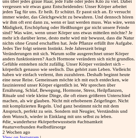
uns über jedes graue Haar, jede Falte oder jedes Kilo zu viel. Dabei
vergessen wir etwas ganz Entscheidendes: Unser Körper arbeitet
jeden Tag für uns. Er heilt. Er schützt. Er passt sich an. Er versucht
immer wieder, das Gleichgewicht zu bewahren. Und dennoch hören
wir ihm oft erst dann zu, wenn er laut werden muss. Was wäre, wenn
Müdigkeit, Erschöpfung oder Heißhunger gar nicht unsere Feinde
sind? Was wäre, wenn unser Körper uns etwas mitteilen möchte? Je
mehr ich darüber lerne, desto mehr wird mir bewusst, dass die Natur
nichts ohne Grund erschaffen hat. Jede Pflanze erfüllt ihre Aufgabe.
Jedes Tier folgt seinem Instinkt. Jede Jahreszeit bringt
Veränderungen mit sich. Warum sollte ausgerechnet unser Körper
anders funktionieren? Auch Hormone verändern sich nicht grundlos.
Gefühle entstehen nicht zufällig. Unser Körper verändert sich –
körperlich genauso wie seelisch. Das gehört zum Leben. Vielleicht
haben wir einfach verlernt, ihm zuzuhören. Deshalb beginnt heute
eine neue Reise. Gemeinsam möchte ich mit euch entdecken, wie
faszinierend unser Körper eigentlich ist. Wir sprechen über
Ernährung, Schlaf, Bewegung, Hormone, Stress, Heilpflanzen,
Rituale und viele kleine Dinge, die oft einen größeren Unterschied
machen, als wir glauben. Nicht mit erhobenem Zeigefinger. Nicht
mit komplizierten Regeln. Und ganz bestimmt nicht mit dem
Anspruch, perfekt zu sein. Sondern mit Neugier, Verständnis und
dem Wunsch, wieder in Einklang mit uns selbst zu leben.
#die_wanderhexe #körperbewusstsein #achtsamkeit
#naturverbunden #selbstfürsorge
2 Wochen ago
View on Instagram
|