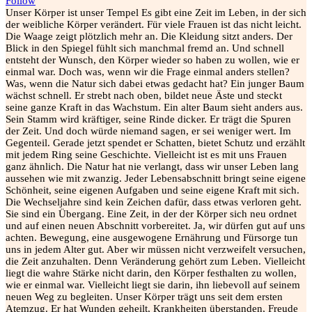
Follow
Unser Körper ist unser Tempel Es gibt eine Zeit im Leben, in der sich
der weibliche Körper verändert. Für viele Frauen ist das nicht leicht.
Die Waage zeigt plötzlich mehr an. Die Kleidung sitzt anders. Der
Blick in den Spiegel fühlt sich manchmal fremd an. Und schnell
entsteht der Wunsch, den Körper wieder so haben zu wollen, wie er
einmal war. Doch was, wenn wir die Frage einmal anders stellen?
Was, wenn die Natur sich dabei etwas gedacht hat? Ein junger Baum
wächst schnell. Er strebt nach oben, bildet neue Äste und steckt
seine ganze Kraft in das Wachstum. Ein alter Baum sieht anders aus.
Sein Stamm wird kräftiger, seine Rinde dicker. Er trägt die Spuren
der Zeit. Und doch würde niemand sagen, er sei weniger wert. Im
Gegenteil. Gerade jetzt spendet er Schatten, bietet Schutz und erzählt
mit jedem Ring seine Geschichte. Vielleicht ist es mit uns Frauen
ganz ähnlich. Die Natur hat nie verlangt, dass wir unser Leben lang
aussehen wie mit zwanzig. Jeder Lebensabschnitt bringt seine eigene
Schönheit, seine eigenen Aufgaben und seine eigene Kraft mit sich.
Die Wechseljahre sind kein Zeichen dafür, dass etwas verloren geht.
Sie sind ein Übergang. Eine Zeit, in der der Körper sich neu ordnet
und auf einen neuen Abschnitt vorbereitet. Ja, wir dürfen gut auf uns
achten. Bewegung, eine ausgewogene Ernährung und Fürsorge tun
uns in jedem Alter gut. Aber wir müssen nicht verzweifelt versuchen,
die Zeit anzuhalten. Denn Veränderung gehört zum Leben. Vielleicht
liegt die wahre Stärke nicht darin, den Körper festhalten zu wollen,
wie er einmal war. Vielleicht liegt sie darin, ihn liebevoll auf seinem
neuen Weg zu begleiten. Unser Körper trägt uns seit dem ersten
Atemzug. Er hat Wunden geheilt, Krankheiten überstanden, Freude