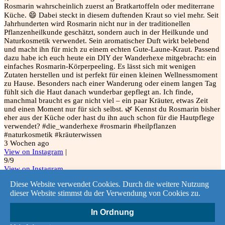
Rosmarin wahrscheinlich zuerst an Bratkartoffeln oder mediterrane
Küche. 😄 Dabei steckt in diesem duftenden Kraut so viel mehr. Seit
Jahrhunderten wird Rosmarin nicht nur in der traditionellen
Pflanzenheilkunde geschätzt, sondern auch in der Heilkunde und
Naturkosmetik verwendet. Sein aromatischer Duft wirkt belebend
und macht ihn für mich zu einem echten Gute-Laune-Kraut. Passend
dazu habe ich euch heute ein DIY der Wanderhexe mitgebracht: ein
einfaches Rosmarin-Körperpeeling. Es lässt sich mit wenigen
Zutaten herstellen und ist perfekt für einen kleinen Wellnessmoment
zu Hause. Besonders nach einer Wanderung oder einem langen Tag
fühlt sich die Haut danach wunderbar gepflegt an. Ich finde,
manchmal braucht es gar nicht viel – ein paar Kräuter, etwas Zeit
und einen Moment nur für sich selbst. 🌿 Kennst du Rosmarin bisher
eher aus der Küche oder hast du ihn auch schon für die Hautpflege
verwendet? #die_wanderhexe #rosmarin #heilpflanzen
#naturkosmetik #kräuterwissen
3 Wochen ago
View on Instagram
|
9/9
View on Instagram
Diese Website verwendet Cookies. Durch die weitere Nutzung
dieser Website stimmst du der Verwendung von Cookies zu.
Kontakt
In Ordnung
Kontakt
|
Impressum
|
Datenschutz