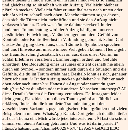
gerade dieses Symbol? Kaum ein Traumsymbol wirkt so alltäglich
und gleichzeitig so rätselhaft wie ein Aufzug. Vielleicht bleibt er
plötzlich stecken. Vielleicht fährt er unaufhaltsam nach unten oder
schießt viel zu schnell nach oben. Manche träumen sogar davon,
dass sich die Türen nicht mehr öffnen und sie den Aufzug nicht
verlassen können. Doch was könnte dahinterstecken? In der
modernen Traumdeutung wird der Aufzug häufig mit unserer
persönlichen Entwicklung, Veränderungen und dem Gefühl von
Kontrolle oder Kontrollverlust in Verbindung gebracht. Schon Carl
Gustav Jung ging davon aus, dass Träume in Symbolen sprechen
und uns Hinweise auf unsere innere Welt geben können. Heute geht
die Traumforschung zusätzlich davon aus, dass unser Gehirn im
Schlaf Erlebnisse verarbeitet, Erinnerungen ordnet und Gefühle
einordnet. Die Bedeutung eines Traumes entsteht deshalb nie allein
durch ein Symbol – sondern immer auch durch die Situation und die
Gefühle, die du im Traum erlebt hast. Deshalb lohnt es sich, genauer
hinzuschauen: ✨ Ist der Aufzug stecken geblieben? ✨ Fuhr er nach
oben oder nach unten? ✨ Hattest du Angst oder warst du ganz
ruhig? ✨ Warst du allein oder mit anderen Menschen unterwegs? All
diese Details können die Deutung verändern. Da Instagram leider
nicht genug Platz bietet, um dieses Traumsymbol ausführlich zu
erklären, findest du die komplette Traumdeutung mit den
verschiedenen Varianten, psychologischen Hintergründen und vielen
Beispielen in meinem WhatsApp-Kanal. Dort gehe ich deutlich tiefer
auf das Thema ein. Mich würde jetzt interessieren: 🌙 Hast du schon
einmal von einem Aufzug geträumt? Und was ist darin passiert?
https://whatsapp.com/channel/0029Vb784EvAe5VkeDGEHE0C