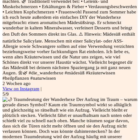
machten. 🌿 Traditionell verwendet bei: • Gelenk- und
Muskelschmerzen • Erkältungen & Fieber • Verdauungsbeschwerden
• Leichten Kopfschmerzen • Frauenwohl Passend zum Sommer habe
ich euch heute außerdem ein einfaches DIY der Wanderhexe
mitgebracht: einen aromatischen Mädesüßsirup. Er schmeckt
wunderbar in kaltem Mineralwasser, verfeinert Desserts und bringt
den Duft des Sommers direkt ins Glas. ⚠️ Hinweis: Mädesüß enthält
natürliche Salicylate. Menschen mit einer Salicylat- oder ASS-
Allergie sowie Schwangere sollten auf eine Verwendung verzichten
beziehungsweise vorher fachkundigen Rat einholen. Ich liebe es,
wenn altes Kräuterwissen und die Natur uns zeigen, wie viel
Schönes direkt vor unserer Haustür wächst. Vielleicht begegnet dir
das Mädesüß bei deinem nächsten Spaziergang ja mit ganz neuen
Augen. 🌼🌿 #die_wanderhexe #mädesüß #kräuterwissen
#heilpflanzen #naturwissen
2 Wochen ago
View on Instagram
|
5/9