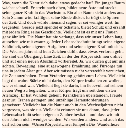
Was, wenn die Natur sich dabei etwas gedacht hat? Ein junger Baum
wächst schnell. Er strebt nach oben, bildet neue Äste und steckt
seine ganze Kraft in das Wachstum. Ein alter Baum sieht anders aus.
Sein Stamm wird kräftiger, seine Rinde dicker. Er trägt die Spuren
der Zeit. Und doch würde niemand sagen, er sei weniger wert. Im
Gegenteil. Gerade jetzt spendet er Schatten, bietet Schutz und erzählt
mit jedem Ring seine Geschichte. Vielleicht ist es mit uns Frauen
ganz ähnlich. Die Natur hat nie verlangt, dass wir unser Leben lang
aussehen wie mit zwanzig. Jeder Lebensabschnitt bringt seine eigene
Schönheit, seine eigenen Aufgaben und seine eigene Kraft mit sich.
Die Wechseljahre sind kein Zeichen dafür, dass etwas verloren geht.
Sie sind ein Übergang. Eine Zeit, in der der Körper sich neu ordnet
und auf einen neuen Abschnitt vorbereitet. Ja, wir dürfen gut auf uns
achten. Bewegung, eine ausgewogene Ernährung und Fürsorge tun
uns in jedem Alter gut. Aber wir müssen nicht verzweifelt versuchen,
die Zeit anzuhalten. Denn Veränderung gehört zum Leben. Vielleicht
liegt die wahre Stärke nicht darin, den Körper festhalten zu wollen,
wie er einmal war. Vielleicht liegt sie darin, ihn liebevoll auf seinem
neuen Weg zu begleiten. Unser Körper trägt uns seit dem ersten
Atemzug. Er hat Wunden geheilt, Krankheiten überstanden, Freude
gespürt, Tränen getragen und unzählige Herausforderungen
gemeistert. Vielleicht hat die Natur auch in den Wechseljahren nicht
vergessen, was sie tut. Vielleicht erinnert sie uns daran, dass jeder
Lebensabschnitt seinen eigenen Zauber besitzt – und dass wir mit
den Jahren nicht weniger werden. Wir werden anders. Und auch das
darf schön sein. #UnserKörperIstUnserTempel #Die_Wanderhexe