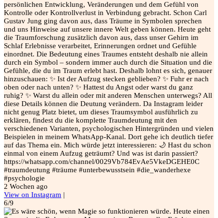
persönlichen Entwicklung, Veränderungen und dem Gefühl von
Kontrolle oder Kontrollverlust in Verbindung gebracht. Schon Carl
Gustav Jung ging davon aus, dass Träume in Symbolen sprechen
und uns Hinweise auf unsere innere Welt geben können. Heute geht
die Traumforschung zusätzlich davon aus, dass unser Gehirn im
Schlaf Erlebnisse verarbeitet, Erinnerungen ordnet und Gefühle
einordnet. Die Bedeutung eines Traumes entsteht deshalb nie allein
durch ein Symbol – sondern immer auch durch die Situation und die
Gefühle, die du im Traum erlebt hast. Deshalb lohnt es sich, genauer
hinzuschauen: ✨ Ist der Aufzug stecken geblieben? ✨ Fuhr er nach
oben oder nach unten? ✨ Hattest du Angst oder warst du ganz
ruhig? ✨ Warst du allein oder mit anderen Menschen unterwegs? All
diese Details können die Deutung verändern. Da Instagram leider
nicht genug Platz bietet, um dieses Traumsymbol ausführlich zu
erklären, findest du die komplette Traumdeutung mit den
verschiedenen Varianten, psychologischen Hintergründen und vielen
Beispielen in meinem WhatsApp-Kanal. Dort gehe ich deutlich tiefer
auf das Thema ein. Mich würde jetzt interessieren: 🌙 Hast du schon
einmal von einem Aufzug geträumt? Und was ist darin passiert?
https://whatsapp.com/channel/0029Vb784EvAe5VkeDGEHE0C
#traumdeutung #träume #unterbewusstsein #die_wanderhexe
#psychologie
2 Wochen ago
View on Instagram
|
6/9