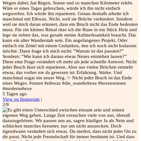
Wegen dabei, hat Regen, Sonne und so manchen Kilometer erlebt.
Wäre er eines Tages gebrochen, würde ich ihn nicht einfach
wegwerfen. Ich würde ihn reparieren. Genau deshalb arbeite ich
manchmal mit Eihwaz. Nicht, weil sie Brüche verhindert. Sondern
weil sie mich daran erinnert, dass ein Bruch nicht das Ende bedeuten
muss. Für ein kleines Ritual ritze ich die Rune in ein Stück Holz und
lege sie neben das, was gerade meine Aufmerksamkeit braucht. Das
kann ein alter Wanderstab sein. Ein angefangenes Projekt. Oder
einfach ein Zettel mit einem Gedanken, den ich noch nicht loslassen
möchte. Dann frage ich mich nicht: “Warum ist das passiert?”
Sondern: “Wie kann ich daraus etwas Neues entstehen lassen?”
Diese eine Frage verändert oft mehr als jede schnelle Antwort. Nicht
jeder Bruch lässt sich reparieren. Aber aus vielen Brüchen entsteht
etwas, das vorher nie da gewesen ist: Erfahrung. Stärke. Und
manchmal sogar ein neuer Weg. ✨ Nicht jeder Bruch ist das Ende
eines Weges. #runen #eihwaz #die_wanderhexe #hexenwissen
#modernehexe
5 Tagen ago
View on Instagram
|
2/9