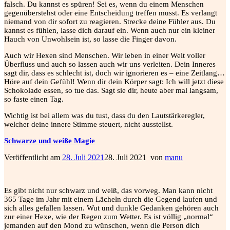
falsch. Du kannst es spüren! Sei es, wenn du einem Menschen
gegenüberstehst oder eine Entscheidung treffen musst. Es verlangt
niemand von dir sofort zu reagieren. Strecke deine Fühler aus. Du
kannst es fühlen, lasse dich darauf ein. Wenn auch nur ein kleiner
Hauch von Unwohlsein ist, so lasse die Finger davon.
Auch wir Hexen sind Menschen. Wir leben in einer Welt voller
Überfluss und auch so lassen auch wir uns verleiten. Dein Inneres
sagt dir, dass es schlecht ist, doch wir ignorieren es – eine Zeitlang…
Höre auf dein Gefühl! Wenn dir dein Körper sagt: Ich will jetzt diese
Schokolade essen, so tue das. Sagt sie dir, heute aber mal langsam,
so faste einen Tag.
Wichtig ist bei allem was du tust, dass du den Lautstärkeregler,
welcher deine innere Stimme steuert, nicht ausstellst.
Schwarze und weiße Magie
Veröffentlicht am
28. Juli 2021
28. Juli 2021
von
manu
Es gibt nicht nur schwarz und weiß, das vorweg. Man kann nicht
365 Tage im Jahr mit einem Lächeln durch die Gegend laufen und
sich alles gefallen lassen. Wut und dunkle Gedanken
gehören auch
zur einer Hexe, wie der Regen zum Wetter. Es ist völlig „normal“
jemanden auf den Mond zu wünschen, wenn die Person dich