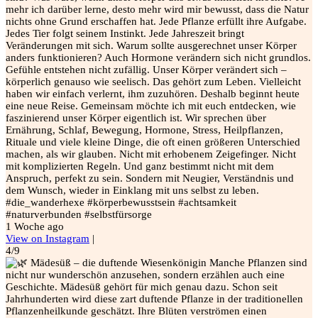
mehr ich darüber lerne, desto mehr wird mir bewusst, dass die Natur
nichts ohne Grund erschaffen hat. Jede Pflanze erfüllt ihre Aufgabe.
Jedes Tier folgt seinem Instinkt. Jede Jahreszeit bringt
Veränderungen mit sich. Warum sollte ausgerechnet unser Körper
anders funktionieren? Auch Hormone verändern sich nicht grundlos.
Gefühle entstehen nicht zufällig. Unser Körper verändert sich –
körperlich genauso wie seelisch. Das gehört zum Leben. Vielleicht
haben wir einfach verlernt, ihm zuzuhören. Deshalb beginnt heute
eine neue Reise. Gemeinsam möchte ich mit euch entdecken, wie
faszinierend unser Körper eigentlich ist. Wir sprechen über
Ernährung, Schlaf, Bewegung, Hormone, Stress, Heilpflanzen,
Rituale und viele kleine Dinge, die oft einen größeren Unterschied
machen, als wir glauben. Nicht mit erhobenem Zeigefinger. Nicht
mit komplizierten Regeln. Und ganz bestimmt nicht mit dem
Anspruch, perfekt zu sein. Sondern mit Neugier, Verständnis und
dem Wunsch, wieder in Einklang mit uns selbst zu leben.
#die_wanderhexe #körperbewusstsein #achtsamkeit
#naturverbunden #selbstfürsorge
1 Woche ago
View on Instagram
|
4/9