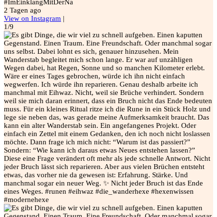
#ImEinklangMitDerNa
2 Tagen ago
View on Instagram
|
1/9