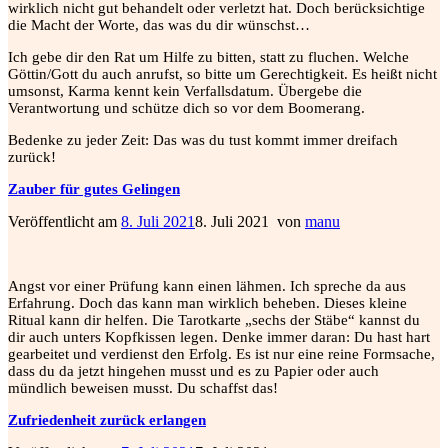
wirklich nicht gut behandelt oder verletzt hat. Doch berücksichtige
die Macht der Worte, das was du dir wünschst…
Ich gebe dir den Rat um Hilfe zu bitten, statt zu fluchen. Welche
Göttin/Gott du auch anrufst, so bitte um Gerechtigkeit. Es heißt nicht
umsonst, Karma kennt kein Verfallsdatum. Übergebe die
Verantwortung und schütze dich so vor dem Boomerang.
Bedenke zu jeder Zeit: Das was du tust kommt immer dreifach
zurück!
Zauber für gutes Gelingen
Veröffentlicht am
8. Juli 2021
8. Juli 2021
von
manu
Angst vor einer Prüfung kann einen lähmen. Ich spreche da aus
Erfahrung. Doch das kann man wirklich beheben. Dieses kleine
Ritual kann dir helfen. Die Tarotkarte „sechs der Stäbe“ kannst du
dir auch unters Kopfkissen legen. Denke immer daran: Du hast hart
gearbeitet und verdienst den Erfolg. Es ist nur eine reine Formsache,
dass du da jetzt hingehen musst und es zu Papier oder auch
mündlich beweisen musst. Du schaffst das!
Zufriedenheit zurück erlangen