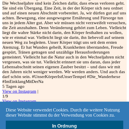
Die Wechseljahre sind kein Zeichen dafür, dass etwas verloren geht.
Sie sind ein Übergang. Eine Zeit, in der der Körper sich neu ordnet
und auf einen neuen Abschnitt vorbereitet. Ja, wir dürfen gut auf uns
achten. Bewegung, eine ausgewogene Ernährung und Fürsorge tun
uns in jedem Alter gut. Aber wir müssen nicht verzweifelt versuchen,
die Zeit anzuhalten. Denn Veränderung gehört zum Leben. Vielleicht
liegt die wahre Stärke nicht darin, den Körper festhalten zu wollen,
wie er einmal war. Vielleicht liegt sie darin, ihn liebevoll auf seinem
neuen Weg zu begleiten. Unser Körper trägt uns seit dem ersten
Atemzug. Er hat Wunden geheilt, Krankheiten überstanden, Freude
gespürt, Tränen getragen und unzählige Herausforderungen
gemeistert. Vielleicht hat die Natur auch in den Wechseljahren nicht
vergessen, was sie tut. Vielleicht erinnert sie uns daran, dass jeder
Lebensabschnitt seinen eigenen Zauber besitzt – und dass wir mit
den Jahren nicht weniger werden. Wir werden anders. Und auch das
darf schön sein. #UnserKörperIstUnserTempel #Die_Wanderhexe
#ImEinklangMitDerNa
5 Tagen ago
View on Instagram
|
1/9
View on Instagram
Diese Website verwendet Cookies. Durch die weitere Nutzung
dieser Website stimmst du der Verwendung von Cookies zu.
Kontakt
In Ordnung