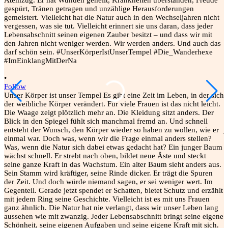
G
u
W
W
W
w
m
w
m
•
l
Follow
k
Unser Körper ist unser Tempel Es gibt eine Zeit im Leben, in der sich
e
der weibliche Körper verändert. Für viele Frauen ist das nicht leicht.
m
Die Waage zeigt plötzlich mehr an. Die Kleidung sitzt anders. Der
S
Blick in den Spiegel fühlt sich manchmal fremd an. Und schnell
D
entsteht der Wunsch, den Körper wieder so haben zu wollen, wie er
j
einmal war. Doch was, wenn wir die Frage einmal anders stellen?
e
Was, wenn die Natur sich dabei etwas gedacht hat? Ein junger Baum
m
wächst schnell. Er strebt nach oben, bildet neue Äste und steckt
e
seine ganze Kraft in das Wachstum. Ein alter Baum sieht anders aus.
#
Sein Stamm wird kräftiger, seine Rinde dicker. Er trägt die Spuren
1
der Zeit. Und doch würde niemand sagen, er sei weniger wert. Im
V
Gegenteil. Gerade jetzt spendet er Schatten, bietet Schutz und erzählt
2
mit jedem Ring seine Geschichte. Vielleicht ist es mit uns Frauen
ganz ähnlich. Die Natur hat nie verlangt, dass wir unser Leben lang
aussehen wie mit zwanzig. Jeder Lebensabschnitt bringt seine eigene
Schönheit, seine eigenen Aufgaben und seine eigene Kraft mit sich.