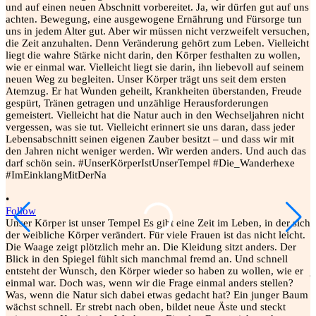
•
F
E
G
u
W
W
W
w
m
w
m
•
l
Follow
k
Unser Körper ist unser Tempel Es gibt eine Zeit im Leben, in der sich
e
der weibliche Körper verändert. Für viele Frauen ist das nicht leicht.
m
Die Waage zeigt plötzlich mehr an. Die Kleidung sitzt anders. Der
S
Blick in den Spiegel fühlt sich manchmal fremd an. Und schnell
D
entsteht der Wunsch, den Körper wieder so haben zu wollen, wie er
j
einmal war. Doch was, wenn wir die Frage einmal anders stellen?
e
Was, wenn die Natur sich dabei etwas gedacht hat? Ein junger Baum
m
wächst schnell. Er strebt nach oben, bildet neue Äste und steckt
e