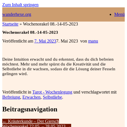
Zum Inhalt springen
wanderhexe.org
Menü
Startseite
»
Wochenorakel 08.-14-05-2023
Wochenorakel 08.-14-05-2023
Veröffentlicht am
7. Mai 2023
7. Mai 2023
von
manu
Deine Intuition erwacht und du erkennst, dass du dich befreien
möchtest. Mehr und mehr spürst du die Kreativität und die
Selbstliebe in dir wachsen, sodass dir die Lösung deiner Fesseln
gelingen wird.
Veröffentlicht in
Tarot - Wochenlegung
und verschlagwortet mit
Befreiung
,
Erwachen
,
Selbstliebe
.
Beitragsnavigation
←
Kräuterkunde – Der Giersch
Wochenorakel 22.05. – 28.05.2023
→