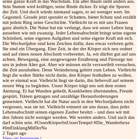
seine ganze Kraft in das Wachstum. Ein alter Baum sieht anders aus.
#
Sein Stamm wird kräftiger, seine Rinde dicker. Er trägt die Spuren
5
der Zeit. Und doch würde niemand sagen, er sei weniger wert. Im
V
Gegenteil. Gerade jetzt spendet er Schatten, bietet Schutz und erzählt
2
mit jedem Ring seine Geschichte. Vielleicht ist es mit uns Frauen
ganz ähnlich. Die Natur hat nie verlangt, dass wir unser Leben lang
aussehen wie mit zwanzig. Jeder Lebensabschnitt bringt seine eigene
Schönheit, seine eigenen Aufgaben und seine eigene Kraft mit sich.
Die Wechseljahre sind kein Zeichen dafür, dass etwas verloren geht.
Sie sind ein Übergang. Eine Zeit, in der der Körper sich neu ordnet
und auf einen neuen Abschnitt vorbereitet. Ja, wir dürfen gut auf uns
achten. Bewegung, eine ausgewogene Ernährung und Fürsorge tun
uns in jedem Alter gut. Aber wir müssen nicht verzweifelt versuchen,
die Zeit anzuhalten. Denn Veränderung gehört zum Leben. Vielleicht
liegt die wahre Stärke nicht darin, den Körper festhalten zu wollen,
wie er einmal war. Vielleicht liegt sie darin, ihn liebevoll auf seinem
neuen Weg zu begleiten. Unser Körper trägt uns seit dem ersten
Atemzug. Er hat Wunden geheilt, Krankheiten überstanden, Freude
gespürt, Tränen getragen und unzählige Herausforderungen
gemeistert. Vielleicht hat die Natur auch in den Wechseljahren nicht
vergessen, was sie tut. Vielleicht erinnert sie uns daran, dass jeder
Lebensabschnitt seinen eigenen Zauber besitzt – und dass wir mit
den Jahren nicht weniger werden. Wir werden anders. Und auch das
darf schön sein. #UnserKörperIstUnserTempel #Die_Wanderhexe
#ImEinklangMitDerNa
2 Tagen ago
View on Instagram
|