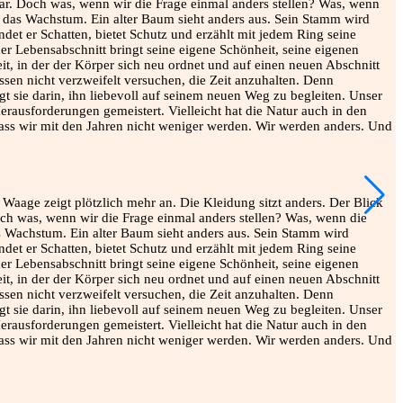
•
F
E
m
G
e
e Waage zeigt plötzlich mehr an. Die Kleidung sitzt anders. Der Blick
l
ch was, wenn wir die Frage einmal anders stellen? Was, wenn die
B
as Wachstum. Ein alter Baum sieht anders aus. Sein Stamm wird
#
ndet er Schatten, bietet Schutz und erzählt mit jedem Ring seine
6
der Lebensabschnitt bringt seine eigene Schönheit, seine eigenen
V
it, in der der Körper sich neu ordnet und auf einen neuen Abschnitt
2
sen nicht verzweifelt versuchen, die Zeit anzuhalten. Denn
egt sie darin, ihn liebevoll auf seinem neuen Weg zu begleiten. Unser
rausforderungen gemeistert. Vielleicht hat die Natur auch in den
d dass wir mit den Jahren nicht weniger werden. Wir werden anders. Und