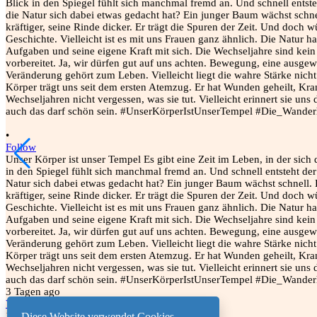
•
Follow
Unser Körper ist unser Tempel Es gibt eine Zeit im Leben, in der sich 
in den Spiegel fühlt sich manchmal fremd an. Und schnell entsteht d
Natur sich dabei etwas gedacht hat? Ein junger Baum wächst schnell. 
kräftiger, seine Rinde dicker. Er trägt die Spuren der Zeit. Und doch 
Geschichte. Vielleicht ist es mit uns Frauen ganz ähnlich. Die Natur h
Aufgaben und seine eigene Kraft mit sich. Die Wechseljahre sind kein 
vorbereitet. Ja, wir dürfen gut auf uns achten. Bewegung, eine ausge
Veränderung gehört zum Leben. Vielleicht liegt die wahre Stärke nicht 
Körper trägt uns seit dem ersten Atemzug. Er hat Wunden geheilt, Kra
Wechseljahren nicht vergessen, was sie tut. Vielleicht erinnert sie u
auch das darf schön sein. #UnserKörperIstUnserTempel #Die_Wand
3 Tagen ago
View on Instagram
|
1/9
Diese Website verwendet Cookies.