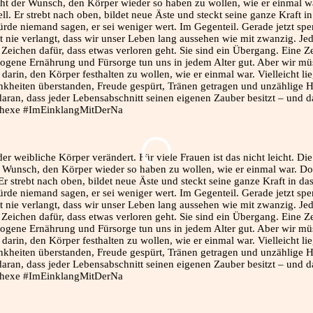
der weibliche Körper verändert. Für viele Frauen ist das nicht leicht. Di
er Wunsch, den Körper wieder so haben zu wollen, wie er einmal war. Do
Er strebt nach oben, bildet neue Äste und steckt seine ganze Kraft in d
würde niemand sagen, er sei weniger wert. Im Gegenteil. Gerade jetzt spe
at nie verlangt, dass wir unser Leben lang aussehen wie mit zwanzig. Je
Zeichen dafür, dass etwas verloren geht. Sie sind ein Übergang. Eine Ze
wogene Ernährung und Fürsorge tun uns in jedem Alter gut. Aber wir müs
darin, den Körper festhalten zu wollen, wie er einmal war. Vielleicht li
nkheiten überstanden, Freude gespürt, Tränen getragen und unzählige He
ns daran, dass jeder Lebensabschnitt seinen eigenen Zauber besitzt – un
erhexe #ImEinklangMitDerNa