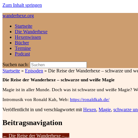
Zum Inhalt springen
wanderhexe.org
Startseite
Die Wanderhexe
Hexenwissen
Bücher
Termine
Podcast
Suchen nach:
Startseite
»
Episoden
»
Die Reise der Wanderhexe – schwarze und w
Die Reise der Wanderhexe – schwarze und weiße Magie
Magie ist in aller Munde. Doch was ist schwarze und weiße Magie? W
Intromusik von Ronald Kah, Web:
https://ronaldkah.de/
Veröffentlicht in und verschlagwortet mit
Hexen
,
Magie
,
schwarze un
Beitragsnavigation
←
Die Reise der Wanderhexe –…