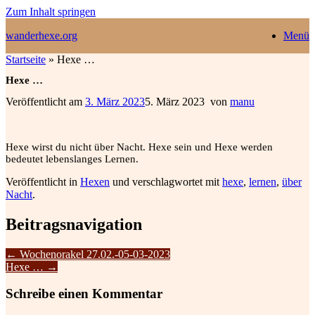
Zum Inhalt springen
wanderhexe.org
Menü
Startseite
»
Hexe …
Hexe …
Veröffentlicht am
3. März 2023
5. März 2023
von
manu
Hexe
wirst du nicht über Nacht. Hexe sein und Hexe werden
bedeutet lebenslanges Lernen.
Veröffentlicht in
Hexen
und verschlagwortet mit
hexe
,
lernen
,
über
Nacht
.
Beitragsnavigation
←
Wochenorakel 27.02.-05-03-2023
Hexe …
→
Schreibe einen Kommentar