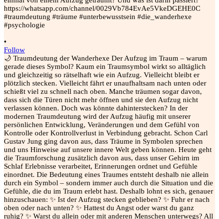
•
Follow
🌙 Traumdeutung der Wanderhexe Der Aufzug im Traum – warum
gerade dieses Symbol? Kaum ein Traumsymbol wirkt so alltäglich
und gleichzeitig so rätselhaft wie ein Aufzug. Vielleicht bleibt er
plötzlich stecken. Vielleicht fährt er unaufhaltsam nach unten oder
schießt viel zu schnell nach oben. Manche träumen sogar davon,
dass sich die Türen nicht mehr öffnen und sie den Aufzug nicht
verlassen können. Doch was könnte dahinterstecken? In der
modernen Traumdeutung wird der Aufzug häufig mit unserer
persönlichen Entwicklung, Veränderungen und dem Gefühl von
Kontrolle oder Kontrollverlust in Verbindung gebracht. Schon Carl
Gustav Jung ging davon aus, dass Träume in Symbolen sprechen
und uns Hinweise auf unsere innere Welt geben können. Heute geht
die Traumforschung zusätzlich davon aus, dass unser Gehirn im
Schlaf Erlebnisse verarbeitet, Erinnerungen ordnet und Gefühle
einordnet. Die Bedeutung eines Traumes entsteht deshalb nie allein
durch ein Symbol – sondern immer auch durch die Situation und die
Gefühle, die du im Traum erlebt hast. Deshalb lohnt es sich, genauer
hinzuschauen: ✨ Ist der Aufzug stecken geblieben? ✨ Fuhr er nach
oben oder nach unten? ✨ Hattest du Angst oder warst du ganz
ruhig? ✨ Warst du allein oder mit anderen Menschen unterwegs? All