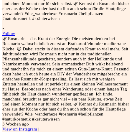
•
Follow
🌿 Rosmarin – das Kraut der Energie Die meisten denken bei
Rosmarin wahrscheinlich zuerst an Bratkartoffeln oder mediterrane
Küche. 😄 Dabei steckt in diesem duftenden Kraut so viel mehr. Seit
Jahrhunderten wird Rosmarin nicht nur in der traditionellen
Pflanzenheilkunde geschätzt, sondern auch in der Heilkunde und
Naturkosmetik verwendet. Sein aromatischer Duft wirkt belebend
und macht ihn für mich zu einem echten Gute-Laune-Kraut. Passend
dazu habe ich euch heute ein DIY der Wanderhexe mitgebracht: ein
einfaches Rosmarin-Körperpeeling. Es lässt sich mit wenigen
Zutaten herstellen und ist perfekt für einen kleinen Wellnessmoment
zu Hause. Besonders nach einer Wanderung oder einem langen Tag
fühlt sich die Haut danach wunderbar gepflegt an. Ich finde,
manchmal braucht es gar nicht viel – ein paar Kräuter, etwas Zeit
und einen Moment nur für sich selbst. 🌿 Kennst du Rosmarin bisher
eher aus der Küche oder hast du ihn auch schon für die Hautpflege
verwendet? #die_wanderhexe #rosmarin #heilpflanzen
#naturkosmetik #kräuterwissen
3 Wochen ago
View on Instagram
|