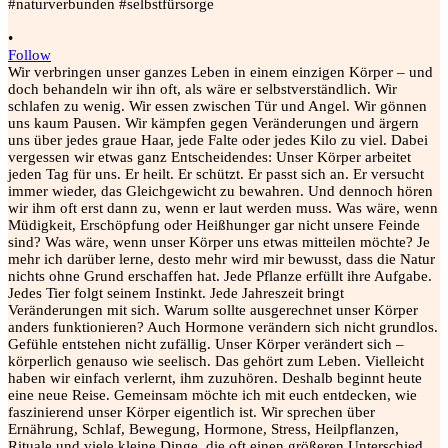
•
Follow
Wir verbringen unser ganzes Leben in einem einzigen Körper – und
doch behandeln wir ihn oft, als wäre er selbstverständlich. Wir
schlafen zu wenig. Wir essen zwischen Tür und Angel. Wir gönnen
uns kaum Pausen. Wir kämpfen gegen Veränderungen und ärgern
uns über jedes graue Haar, jede Falte oder jedes Kilo zu viel. Dabei
vergessen wir etwas ganz Entscheidendes: Unser Körper arbeitet
jeden Tag für uns. Er heilt. Er schützt. Er passt sich an. Er versucht
immer wieder, das Gleichgewicht zu bewahren. Und dennoch hören
wir ihm oft erst dann zu, wenn er laut werden muss. Was wäre, wenn
Müdigkeit, Erschöpfung oder Heißhunger gar nicht unsere Feinde
sind? Was wäre, wenn unser Körper uns etwas mitteilen möchte? Je
mehr ich darüber lerne, desto mehr wird mir bewusst, dass die Natur
nichts ohne Grund erschaffen hat. Jede Pflanze erfüllt ihre Aufgabe.
Jedes Tier folgt seinem Instinkt. Jede Jahreszeit bringt
Veränderungen mit sich. Warum sollte ausgerechnet unser Körper
anders funktionieren? Auch Hormone verändern sich nicht grundlos.
Gefühle entstehen nicht zufällig. Unser Körper verändert sich –
körperlich genauso wie seelisch. Das gehört zum Leben. Vielleicht
haben wir einfach verlernt, ihm zuzuhören. Deshalb beginnt heute
eine neue Reise. Gemeinsam möchte ich mit euch entdecken, wie
faszinierend unser Körper eigentlich ist. Wir sprechen über
Ernährung, Schlaf, Bewegung, Hormone, Stress, Heilpflanzen,
Rituale und viele kleine Dinge, die oft einen größeren Unterschied