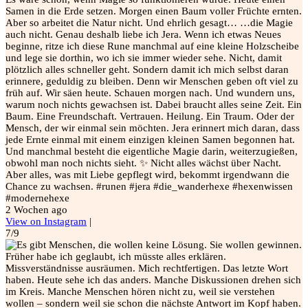
Samen in die Erde setzen. Morgen einen Baum voller Früchte ernten.
Aber so arbeitet die Natur nicht. Und ehrlich gesagt… …die Magie
auch nicht. Genau deshalb liebe ich Jera. Wenn ich etwas Neues
beginne, ritze ich diese Rune manchmal auf eine kleine Holzscheibe
und lege sie dorthin, wo ich sie immer wieder sehe. Nicht, damit
plötzlich alles schneller geht. Sondern damit ich mich selbst daran
erinnere, geduldig zu bleiben. Denn wir Menschen geben oft viel zu
früh auf. Wir säen heute. Schauen morgen nach. Und wundern uns,
warum noch nichts gewachsen ist. Dabei braucht alles seine Zeit. Ein
Baum. Eine Freundschaft. Vertrauen. Heilung. Ein Traum. Oder der
Mensch, der wir einmal sein möchten. Jera erinnert mich daran, dass
jede Ernte einmal mit einem einzigen kleinen Samen begonnen hat.
Und manchmal besteht die eigentliche Magie darin, weiterzugießen,
obwohl man noch nichts sieht. ✨ Nicht alles wächst über Nacht.
Aber alles, was mit Liebe gepflegt wird, bekommt irgendwann die
Chance zu wachsen. #runen #jera #die_wanderhexe #hexenwissen
#modernehexe
2 Wochen ago
View on Instagram
|
7/9