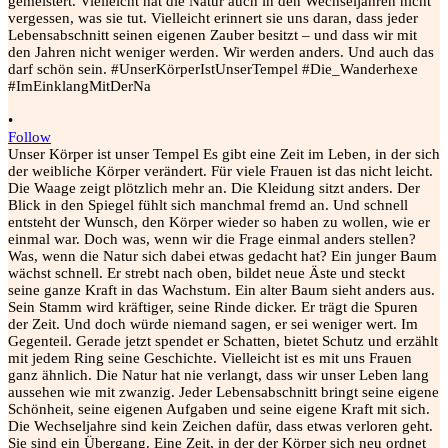
•
Follow
Unser Körper ist unser Tempel Es gibt eine Zeit im Leben, in der sich
der weibliche Körper verändert. Für viele Frauen ist das nicht leicht.
Die Waage zeigt plötzlich mehr an. Die Kleidung sitzt anders. Der
Blick in den Spiegel fühlt sich manchmal fremd an. Und schnell
entsteht der Wunsch, den Körper wieder so haben zu wollen, wie er
einmal war. Doch was, wenn wir die Frage einmal anders stellen?
Was, wenn die Natur sich dabei etwas gedacht hat? Ein junger Baum
wächst schnell. Er strebt nach oben, bildet neue Äste und steckt
seine ganze Kraft in das Wachstum. Ein alter Baum sieht anders aus.
Sein Stamm wird kräftiger, seine Rinde dicker. Er trägt die Spuren
der Zeit. Und doch würde niemand sagen, er sei weniger wert. Im
Gegenteil. Gerade jetzt spendet er Schatten, bietet Schutz und erzählt
mit jedem Ring seine Geschichte. Vielleicht ist es mit uns Frauen
ganz ähnlich. Die Natur hat nie verlangt, dass wir unser Leben lang
aussehen wie mit zwanzig. Jeder Lebensabschnitt bringt seine eigene
Schönheit, seine eigenen Aufgaben und seine eigene Kraft mit sich.
Die Wechseljahre sind kein Zeichen dafür, dass etwas verloren geht.
Sie sind ein Übergang. Eine Zeit, in der der Körper sich neu ordnet