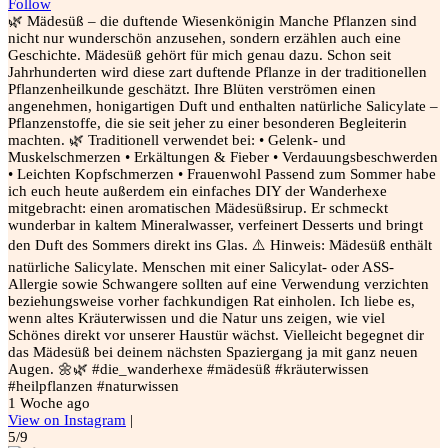
Follow
🌿 Mädesüß – die duftende Wiesenkönigin Manche Pflanzen sind
nicht nur wunderschön anzusehen, sondern erzählen auch eine
Geschichte. Mädesüß gehört für mich genau dazu. Schon seit
Jahrhunderten wird diese zart duftende Pflanze in der traditionellen
Pflanzenheilkunde geschätzt. Ihre Blüten verströmen einen
angenehmen, honigartigen Duft und enthalten natürliche Salicylate –
Pflanzenstoffe, die sie seit jeher zu einer besonderen Begleiterin
machten. 🌿 Traditionell verwendet bei: • Gelenk- und
Muskelschmerzen • Erkältungen & Fieber • Verdauungsbeschwerden
• Leichten Kopfschmerzen • Frauenwohl Passend zum Sommer habe
ich euch heute außerdem ein einfaches DIY der Wanderhexe
mitgebracht: einen aromatischen Mädesüßsirup. Er schmeckt
wunderbar in kaltem Mineralwasser, verfeinert Desserts und bringt
den Duft des Sommers direkt ins Glas. ⚠️ Hinweis: Mädesüß enthält
natürliche Salicylate. Menschen mit einer Salicylat- oder ASS-
Allergie sowie Schwangere sollten auf eine Verwendung verzichten
beziehungsweise vorher fachkundigen Rat einholen. Ich liebe es,
wenn altes Kräuterwissen und die Natur uns zeigen, wie viel
Schönes direkt vor unserer Haustür wächst. Vielleicht begegnet dir
das Mädesüß bei deinem nächsten Spaziergang ja mit ganz neuen
Augen. 🌼🌿 #die_wanderhexe #mädesüß #kräuterwissen
#heilpflanzen #naturwissen
1 Woche ago
View on Instagram
|
5/9