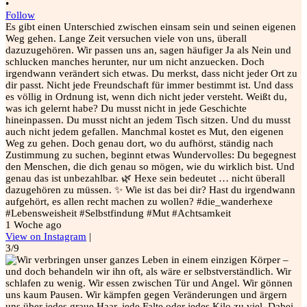
•
Follow
Es gibt einen Unterschied zwischen einsam sein und seinen eigenen
Weg gehen. Lange Zeit versuchen viele von uns, überall
dazuzugehören. Wir passen uns an, sagen häufiger Ja als Nein und
schlucken manches herunter, nur um nicht anzuecken. Doch
irgendwann verändert sich etwas. Du merkst, dass nicht jeder Ort zu
dir passt. Nicht jede Freundschaft für immer bestimmt ist. Und dass
es völlig in Ordnung ist, wenn dich nicht jeder versteht. Weißt du,
was ich gelernt habe? Du musst nicht in jede Geschichte
hineinpassen. Du musst nicht an jedem Tisch sitzen. Und du musst
auch nicht jedem gefallen. Manchmal kostet es Mut, den eigenen
Weg zu gehen. Doch genau dort, wo du aufhörst, ständig nach
Zustimmung zu suchen, beginnt etwas Wundervolles: Du begegnest
den Menschen, die dich genau so mögen, wie du wirklich bist. Und
genau das ist unbezahlbar. 🌿 Hexe sein bedeutet … nicht überall
dazugehören zu müssen. ✨ Wie ist das bei dir? Hast du irgendwann
aufgehört, es allen recht machen zu wollen? #die_wanderhexe
#Lebensweisheit #Selbstfindung #Mut #Achtsamkeit
1 Woche ago
View on Instagram
|
3/9