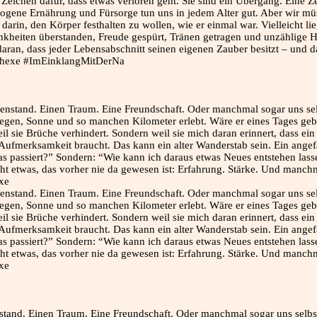
Zeichen dafür, dass etwas verloren geht. Sie sind ein Übergang. Eine Ze
wogene Ernährung und Fürsorge tun uns in jedem Alter gut. Aber wir müs
darin, den Körper festhalten zu wollen, wie er einmal war. Vielleicht li
nkheiten überstanden, Freude gespürt, Tränen getragen und unzählige He
ns daran, dass jeder Lebensabschnitt seinen eigenen Zauber besitzt – un
erhexe #ImEinklangMitDerNa
nstand. Einen Traum. Eine Freundschaft. Oder manchmal sogar uns selbs