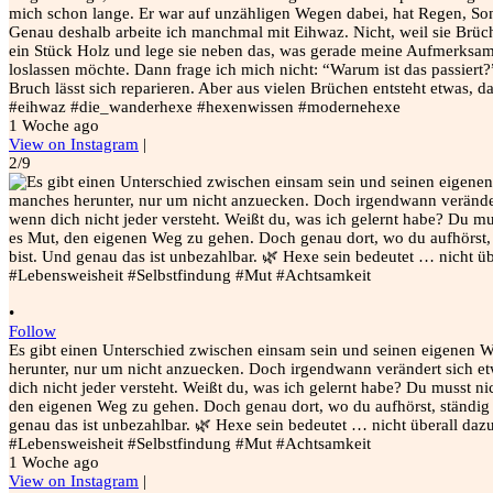
mich schon lange. Er war auf unzähligen Wegen dabei, hat Regen, Son
Genau deshalb arbeite ich manchmal mit Eihwaz. Nicht, weil sie Brüche
ein Stück Holz und lege sie neben das, was gerade meine Aufmerksamke
loslassen möchte. Dann frage ich mich nicht: “Warum ist das passiert?
Bruch lässt sich reparieren. Aber aus vielen Brüchen entsteht etwas,
#eihwaz #die_wanderhexe #hexenwissen #modernehexe
1 Woche ago
View on Instagram
|
2/9
•
Follow
Es gibt einen Unterschied zwischen einsam sein und seinen eigenen W
herunter, nur um nicht anzuecken. Doch irgendwann verändert sich etwa
dich nicht jeder versteht. Weißt du, was ich gelernt habe? Du musst n
den eigenen Weg zu gehen. Doch genau dort, wo du aufhörst, ständig
genau das ist unbezahlbar. 🌿 Hexe sein bedeutet … nicht überall da
#Lebensweisheit #Selbstfindung #Mut #Achtsamkeit
1 Woche ago
View on Instagram
|