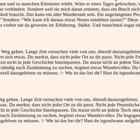
ne und so manchen Kilometer erlebt. Wäre er eines Tages gebrochen, wü
 verhindert. Sondern weil sie mich daran erinnert, dass ein Bruch nicht
it braucht. Das kann ein alter Wanderstab sein. Ein angefangenes Proj
” Sondern: “Wie kann ich daraus etwas Neues entstehen lassen?” Diese e
 das vorher nie da gewesen ist: Erfahrung. Stärke. Und manchmal sogar 
eg gehen. Lange Zeit versuchen viele von uns, überall dazuzugehören.
s. Du merkst, dass nicht jeder Ort zu dir passt. Nicht jede Freundschaf
icht in jede Geschichte hineinpassen. Du musst nicht an jedem Tisch si
 nach Zustimmung zu suchen, beginnt etwas Wundervolles: Du begegnes
zugehören zu müssen. ✨ Wie ist das bei dir? Hast du irgendwann aufgeh