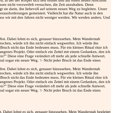
it, in der der Körper sich neu ordnet und auf einen neuen Abschnitt
sen nicht verzweifelt versuchen, die Zeit anzuhalten. Denn
egt sie darin, ihn liebevoll auf seinem neuen Weg zu begleiten. Unser
rausforderungen gemeistert. Vielleicht hat die Natur auch in den
d dass wir mit den Jahren nicht weniger werden. Wir werden anders. Und
t. Dabei lohnt es sich, genauer hinzusehen. Mein Wanderstab begleitet