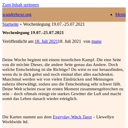
Zum Inhalt springen
wanderhexe.org
Menü
Startseite
»
Wochenlegung 19.07.-25.07.2021
Wochenlegung 19.07.-25.07.2021
Veröffentlicht am
18. Juli 2021
18. Juli 2021
von
manu
Deine Woche beginnt mit einem innerlichen Kampf. Die eine Seite
von dir möchte Dieses, die andere Seite genau das Andere. Doch
welche Entscheidung ist die Richtige? Du wirst es nur herausfinden,
wenn du in dich gehst und noch einmal über alles nachdenkst.
Manchmal werden wir von vielen Eindrücken und Meinungen
nahezu überwältigt,
sodass uns die Entscheidung sehr schwer fällt.
Deine Welt scheint zwar im ersten Moment zusammengebrochen zu
sein – doch oftmals reinigt ein starkes Gewitter die Luft und macht
somit das Leben danach wieder erträglich.
Die Karten stammt aus dem
Everyday Witch Tarot
– Llewellyn
Worldwide ltd.