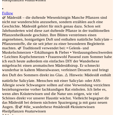
•
Follow
🌿 Mädesüß – die duftende Wiesenkönigin Manche Pflanzen sind
nicht nur wunderschön anzusehen, sondern erzählen auch eine
Geschichte. Mädesüß gehört für mich genau dazu. Schon seit
Jahrhunderten wird diese zart duftende Pflanze in der traditionellen
Pflanzenheilkunde geschätzt. Ihre Blüten verströmen einen
angenehmen, honigartigen Duft und enthalten natürliche Salicylate –
Pflanzenstoffe, die sie seit jeher zu einer besonderen Begleiterin
machten. 🌿 Traditionell verwendet bei: • Gelenk- und
Muskelschmerzen • Erkältungen & Fieber • Verdauungsbeschwerden
• Leichten Kopfschmerzen • Frauenwohl Passend zum Sommer habe
ich euch heute außerdem ein einfaches DIY der Wanderhexe
mitgebracht: einen aromatischen Mädesüßsirup. Er schmeckt
wunderbar in kaltem Mineralwasser, verfeinert Desserts und bringt
den Duft des Sommers direkt ins Glas. ⚠️ Hinweis: Mädesüß enthält
natürliche Salicylate. Menschen mit einer Salicylat- oder ASS-
Allergie sowie Schwangere sollten auf eine Verwendung verzichten
beziehungsweise vorher fachkundigen Rat einholen. Ich liebe es,
wenn altes Kräuterwissen und die Natur uns zeigen, wie viel
Schönes direkt vor unserer Haustür wächst. Vielleicht begegnet dir
das Mädesüß bei deinem nächsten Spaziergang ja mit ganz neuen
Augen. 🌼🌿 #die_wanderhexe #mädesüß #kräuterwissen
#heilpflanzen #naturwissen