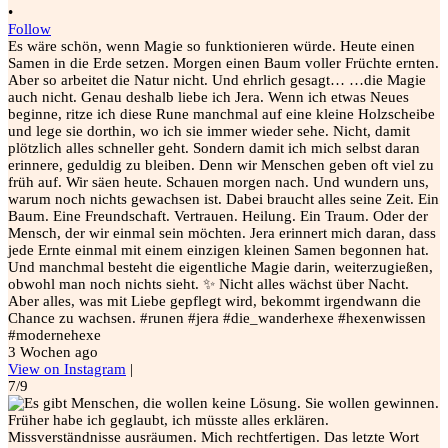
•
Follow
Es wäre schön, wenn Magie so funktionieren würde. Heute einen
Samen in die Erde setzen. Morgen einen Baum voller Früchte ernten.
Aber so arbeitet die Natur nicht. Und ehrlich gesagt… …die Magie
auch nicht. Genau deshalb liebe ich Jera. Wenn ich etwas Neues
beginne, ritze ich diese Rune manchmal auf eine kleine Holzscheibe
und lege sie dorthin, wo ich sie immer wieder sehe. Nicht, damit
plötzlich alles schneller geht. Sondern damit ich mich selbst daran
erinnere, geduldig zu bleiben. Denn wir Menschen geben oft viel zu
früh auf. Wir säen heute. Schauen morgen nach. Und wundern uns,
warum noch nichts gewachsen ist. Dabei braucht alles seine Zeit. Ein
Baum. Eine Freundschaft. Vertrauen. Heilung. Ein Traum. Oder der
Mensch, der wir einmal sein möchten. Jera erinnert mich daran, dass
jede Ernte einmal mit einem einzigen kleinen Samen begonnen hat.
Und manchmal besteht die eigentliche Magie darin, weiterzugießen,
obwohl man noch nichts sieht. ✨ Nicht alles wächst über Nacht.
Aber alles, was mit Liebe gepflegt wird, bekommt irgendwann die
Chance zu wachsen. #runen #jera #die_wanderhexe #hexenwissen
#modernehexe
3 Wochen ago
View on Instagram
|
7/9