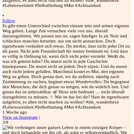
•
Follow
Es gibt einen Unterschied zwischen einsam sein und seinen eigenen
Weg gehen. Lange Zeit versuchen viele von uns, überall
dazuzugehören. Wir passen uns an, sagen häufiger Ja als Nein und
schlucken manches herunter, nur um nicht anzuecken. Doch
irgendwann verändert sich etwas. Du merkst, dass nicht jeder Ort zu
dir passt. Nicht jede Freundschaft für immer bestimmt ist. Und dass
es völlig in Ordnung ist, wenn dich nicht jeder versteht. Weißt du,
was ich gelernt habe? Du musst nicht in jede Geschichte
hineinpassen. Du musst nicht an jedem Tisch sitzen. Und du musst
auch nicht jedem gefallen. Manchmal kostet es Mut, den eigenen
Weg zu gehen. Doch genau dort, wo du aufhörst, ständig nach
Zustimmung zu suchen, beginnt etwas Wundervolles: Du begegnest
den Menschen, die dich genau so mögen, wie du wirklich bist. Und
genau das ist unbezahlbar. 🌿 Hexe sein bedeutet … nicht überall
dazugehören zu müssen. ✨ Wie ist das bei dir? Hast du irgendwann
aufgehört, es allen recht machen zu wollen? #die_wanderhexe
#Lebensweisheit #Selbstfindung #Mut #Achtsamkeit
1 Woche ago
View on Instagram
|
3/9