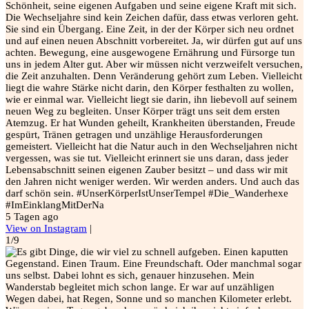
Schönheit, seine eigenen Aufgaben und seine eigene Kraft mit sich.
Die Wechseljahre sind kein Zeichen dafür, dass etwas verloren geht.
Sie sind ein Übergang. Eine Zeit, in der der Körper sich neu ordnet
und auf einen neuen Abschnitt vorbereitet. Ja, wir dürfen gut auf uns
achten. Bewegung, eine ausgewogene Ernährung und Fürsorge tun
uns in jedem Alter gut. Aber wir müssen nicht verzweifelt versuchen,
die Zeit anzuhalten. Denn Veränderung gehört zum Leben. Vielleicht
liegt die wahre Stärke nicht darin, den Körper festhalten zu wollen,
wie er einmal war. Vielleicht liegt sie darin, ihn liebevoll auf seinem
neuen Weg zu begleiten. Unser Körper trägt uns seit dem ersten
Atemzug. Er hat Wunden geheilt, Krankheiten überstanden, Freude
gespürt, Tränen getragen und unzählige Herausforderungen
gemeistert. Vielleicht hat die Natur auch in den Wechseljahren nicht
vergessen, was sie tut. Vielleicht erinnert sie uns daran, dass jeder
Lebensabschnitt seinen eigenen Zauber besitzt – und dass wir mit
den Jahren nicht weniger werden. Wir werden anders. Und auch das
darf schön sein. #UnserKörperIstUnserTempel #Die_Wanderhexe
#ImEinklangMitDerNa
5 Tagen ago
View on Instagram
|
1/9