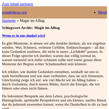
Zum Inhalt springen
wanderhexe.org
Menü
Startseite
»
Magie im Alltag
Schlagwort-Archiv:
Magie im Alltag
Wenn es in uns dunkel wird
Es gibt Momente, in denen wir alle dunkler denken, als wir zugeben
würden. Wut, Schmerz, verletzte Gefühle, Enttäuschungen – all das
kann Gedanken auslösen, die nicht in unser „Lichtbild“ passen. In
dieser Folge spreche ich darüber, warum das völlig normal ist,
warum niemand sich dafür schämen sollte und wieso genau diese
Momente der Beginn echter Schattenarbeit sein können.
Ich erkläre, wie dunkle Gedanken entstehen, weshalb sie uns so
stark beeinflussen und wie man verhindert, dass sie sich festsetzen.
Gleichzeitig zeige ich auf, wie viel Macht wir im Alltag haben –
durch Gedanken, durch innere Bilder, durch die Energie, die wir
füttern oder eben nicht füttern.
Du bekommst Beispiele aus dem Leben, psychologische
Hintergründe, spirituelle Perspektiven und ein kleines, sanftes Ritual,
das du jederzeit anwenden kannst, wenn die Dunkelheit in dir zu laut
wird.