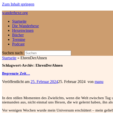
Zum Inhalt springen
wanderhexe.org
Startseite
Die Wanderhexe
Hexenwissen
Bücher
Termine
Podcast
Suchen nach:
Startseite
»
EhrenDerAhnen
Schlagwort-Archiv:
EhrenDerAhnen
Begrenzte Zeit…
Veröffentlicht am
25. Februar 2024
25. Februar 2024
von
manu
In den stillen Momenten des Zwielichts, wenn die Welt zwischen Tag u
niemanden aus, nicht einmal uns Hexen, die wir gelernt haben, ihn als
Vor wenigen Wochen wurde mein Universum erschüttert – mein geliebter