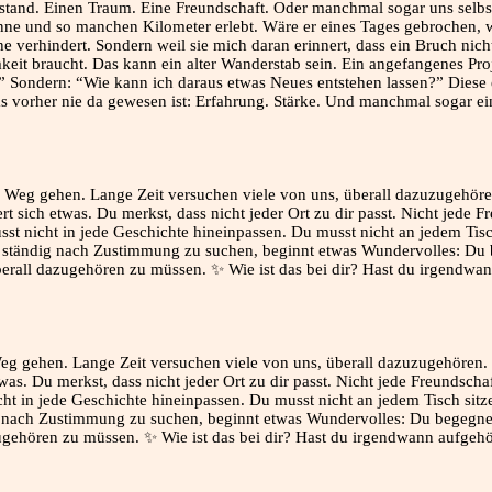
nstand. Einen Traum. Eine Freundschaft. Oder manchmal sogar uns selbs
ne und so manchen Kilometer erlebt. Wäre er eines Tages gebrochen, wü
 verhindert. Sondern weil sie mich daran erinnert, dass ein Bruch nicht
it braucht. Das kann ein alter Wanderstab sein. Ein angefangenes Proj
” Sondern: “Wie kann ich daraus etwas Neues entstehen lassen?” Diese e
 das vorher nie da gewesen ist: Erfahrung. Stärke. Und manchmal sogar 
eg gehen. Lange Zeit versuchen viele von uns, überall dazuzugehören.
s. Du merkst, dass nicht jeder Ort zu dir passt. Nicht jede Freundschaf
icht in jede Geschichte hineinpassen. Du musst nicht an jedem Tisch si
 nach Zustimmung zu suchen, beginnt etwas Wundervolles: Du begegnes
zugehören zu müssen. ✨ Wie ist das bei dir? Hast du irgendwann aufgeh