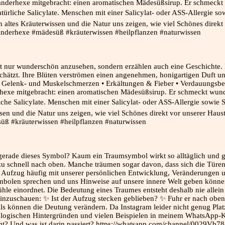
 nur wunderschön anzusehen, sondern erzählen auch eine Geschichte. 
chätzt. Ihre Blüten verströmen einen angenehmen, honigartigen Duft und e
i: • Gelenk- und Muskelschmerzen • Erkältungen & Fieber • Verdauung
xe mitgebracht: einen aromatischen Mädesüßsirup. Er schmeckt wunder
iche Salicylate. Menschen mit einer Salicylat- oder ASS-Allergie sowi
ssen und die Natur uns zeigen, wie viel Schönes direkt vor unserer Haus
ß #kräuterwissen #heilpflanzen #naturwissen