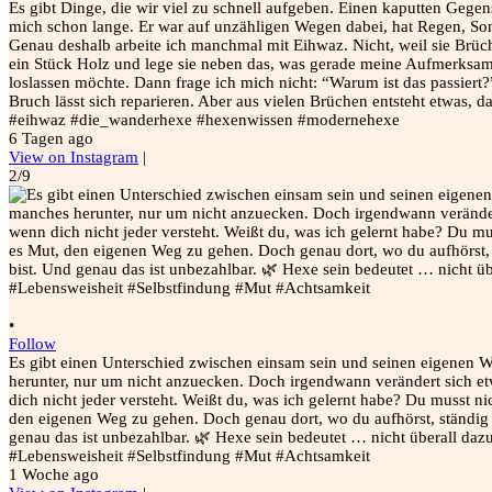
Es gibt Dinge, die wir viel zu schnell aufgeben. Einen kaputten Gege
mich schon lange. Er war auf unzähligen Wegen dabei, hat Regen, Son
Genau deshalb arbeite ich manchmal mit Eihwaz. Nicht, weil sie Brüche
ein Stück Holz und lege sie neben das, was gerade meine Aufmerksamke
loslassen möchte. Dann frage ich mich nicht: “Warum ist das passiert?
Bruch lässt sich reparieren. Aber aus vielen Brüchen entsteht etwas,
#eihwaz #die_wanderhexe #hexenwissen #modernehexe
6 Tagen ago
View on Instagram
|
2/9
•
Follow
Es gibt einen Unterschied zwischen einsam sein und seinen eigenen W
herunter, nur um nicht anzuecken. Doch irgendwann verändert sich etwa
dich nicht jeder versteht. Weißt du, was ich gelernt habe? Du musst n
den eigenen Weg zu gehen. Doch genau dort, wo du aufhörst, ständig
genau das ist unbezahlbar. 🌿 Hexe sein bedeutet … nicht überall da
#Lebensweisheit #Selbstfindung #Mut #Achtsamkeit
1 Woche ago